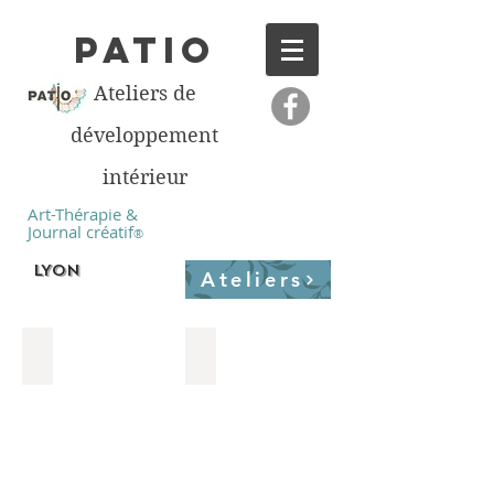
PATIO
Ateliers de
développement
intérieur
Art-Thérapie &
Journal créatif
®
LYON
Ateliers
Tarifs
Calendrier des ateliers