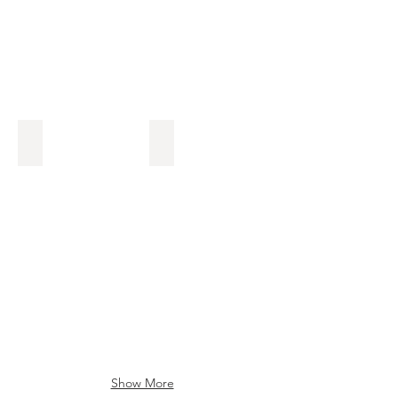
Matériel nécessaire
Techniques et Processus
Show More