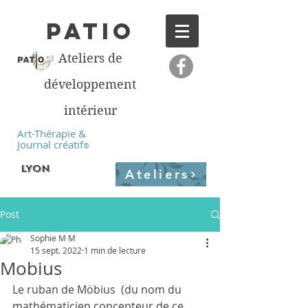
PATIO
Ateliers de
développement
intérieur
Art-Thérapie &
Journal créatif
®
LYON
Ateliers
Post
Sophie M M
15 sept. 2022
1 min de lecture
Mobius
Le ruban de Möbius  (du nom du 
mathématicien concepteur de ce 