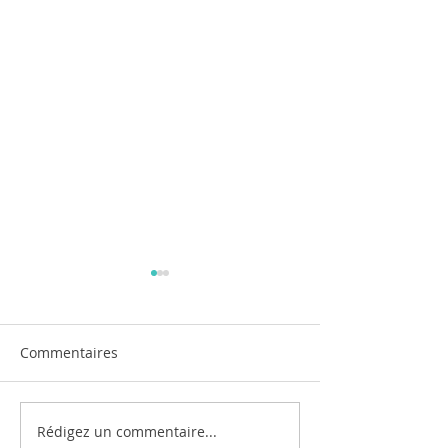
Commentaires
Rédigez un commentaire...
Un livre pour enfant
Séjour Carnet de