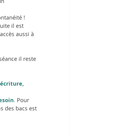
un 
ntanéité ! 
ite il est 
accès aussi à 
séance il reste 
écriture, 
esoin
. 
Pour 
s des bacs est 