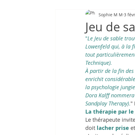
Sophie M M
3 févr
Jeu de s
"
Le Jeu de sable trou
Lowenfeld qui, à la 
tout particulièremen
Technique).
À partir de la fin de
enrichit considérab
la psychologie jungi
Dora Kalff nommera s
Sandplay Therapy)
.
"
La thérapie par le
Le thérapeute invit
doit 
lacher prise
 e