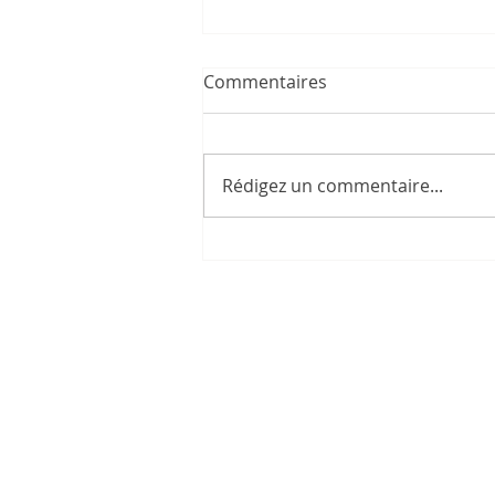
Commentaires
Rédigez un commentaire...
Un livre pour enfant "spécial
lecture DYS"