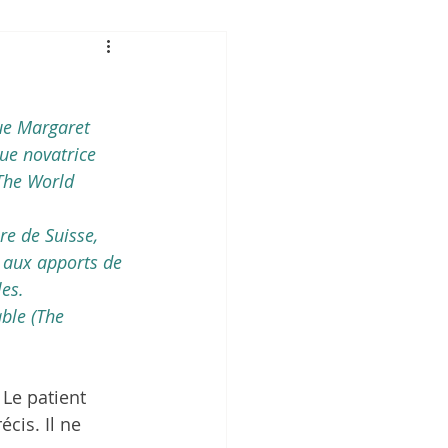
que Margaret 
ue novatrice 
The World 
re de Suisse, 
 aux apports de 
les.
ble (The 
Le patient 
cis. Il ne 