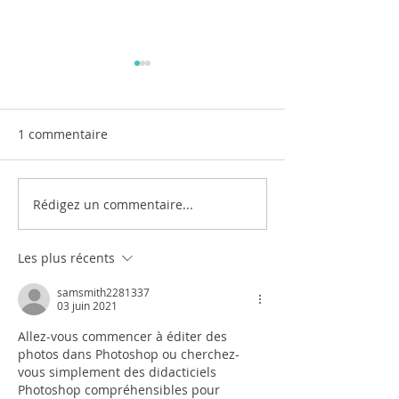
1 commentaire
Jeu de sable
Le corps en grand !
Rédigez un commentaire...
Les plus récents
samsmith2281337
03 juin 2021
Allez-vous commencer à éditer des 
photos dans Photoshop ou cherchez-
vous simplement des didacticiels 
Photoshop compréhensibles pour 