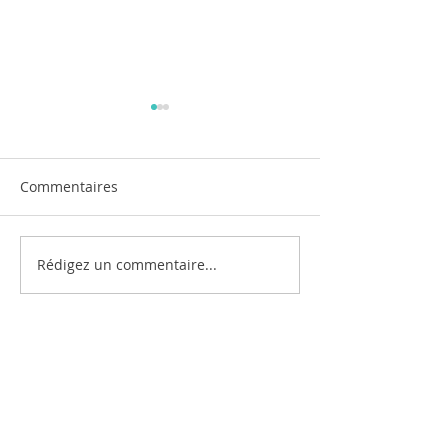
Commentaires
Jeu de sable
Le corps en grand !
Rédigez un commentaire...