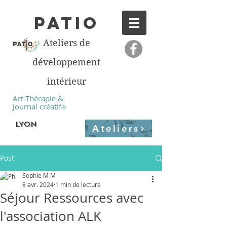
PATIO
Ateliers de
développement
intérieur
Art-Thérapie &
Journal créatif
®
LYON
Ateliers
Post
Sophie M M
8 avr. 2024
1 min de lecture
Séjour Ressources avec
l'association ALK