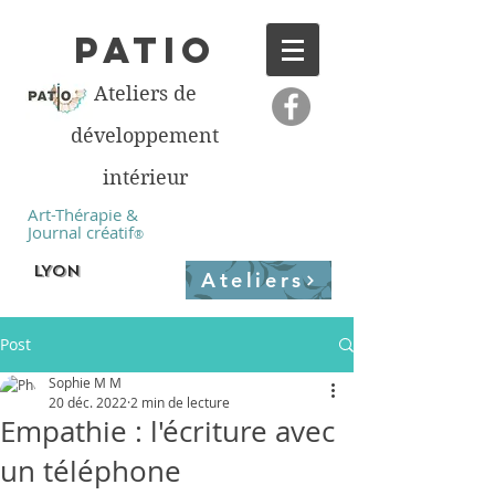
PATIO
Ateliers de
développement
intérieur
Art-Thérapie &
Journal créatif
®
LYON
Ateliers
Post
Sophie M M
20 déc. 2022
2 min de lecture
Empathie : l'écriture avec
un téléphone